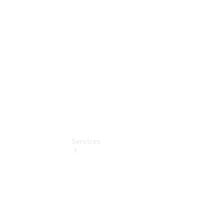
Junge
Sterne
Digitale
Extras
Services