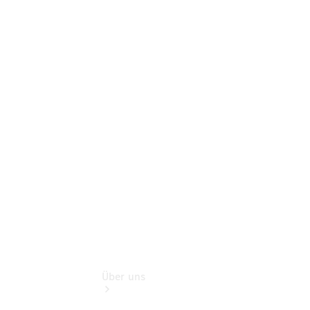
Online-
Terminbuchung
Pannen- &
Schadenhilfe
Service für
Reisemobile
Teile &
Zubehör
Rückrufe &
Umrüstungen
Über uns