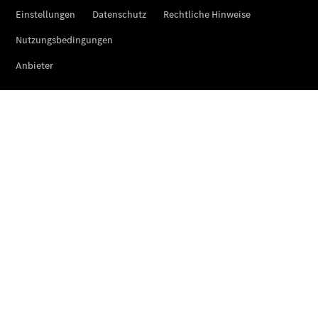
Der
brandneue
CLA
Shooting
Brake
Der
elektrische
CLA
Shooting
Brake
CLA
Shooting
Brake