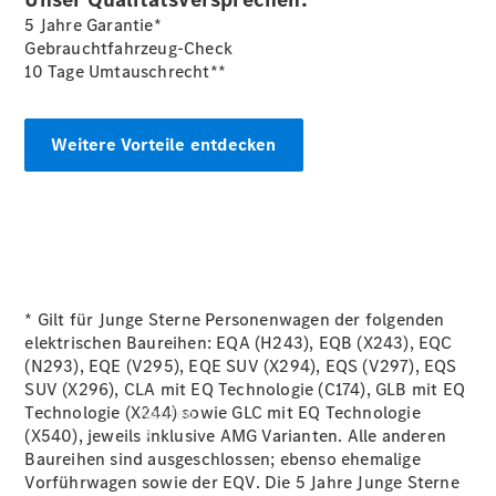
Servicetermin
5 Jahre Garantie*
vereinbaren
Gebrauchtfahrzeug-Check
Probefahrt
10 Tage Umtauschrecht**
vereinbaren
Konfigurator
Modellübersicht
Weitere Vorteile entdecken
Tel: +49 651
7100 0
* Gilt für Junge Sterne Personenwagen der folgenden
elektrischen Baureihen: EQA (H243), EQB (X243), EQC
(N293), EQE (V295), EQE SUV (X294), EQS (V297), EQS
SUV (X296), CLA mit EQ Technologie (C174), GLB mit EQ
Technologie (X244) sowie GLC mit EQ Technologie
Kaufen
(X540), jeweils inklusive AMG Varianten. Alle anderen
Baureihen sind ausgeschlossen; ebenso ehemalige
Vorführwagen sowie der EQV. Die 5 Jahre Junge Sterne