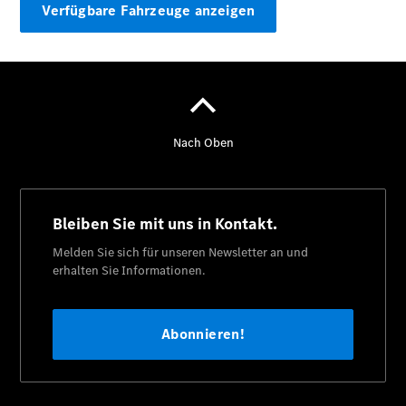
Verfügbare Fahrzeuge anzeigen
Der neue
GLA
Der neue
elektrische
GLA
EQA –
elektrisch
EQE SUV –
elektrisch
EQS SUV –
elektrisch
G-Klasse –
elektrisch
Mercedes-
Maybach