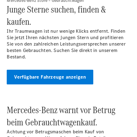
Mercedes-Benz Store – Gebrauchtwagen
Privatkunden
Junge Sterne suchen, finden &
Finanzierung
Gewerbekunden
kaufen.
Kurzfristig
verfügbare
Ihr Traumwagen ist nur wenige Klicks entfernt. Finden
Angebote
Sie jetzt Ihren nächsten Jungen Stern und profitieren
V-Klasse
Sie von den zahlreichen Leistungsversprechen unserer
V-Klasse
besten Gebrauchten. Suchen Sie direkt in unserem
Marco Polo
Bestand.
Limousinen
Verfügbare Fahrzeuge anzeigen
Mercedes-Benz warnt vor Betrug
Der
elektrische
beim Gebrauchtwagenkauf.
CLA mit EQ-
Technologie
Achtung vor Betrugsmaschen beim Kauf von
Der neue