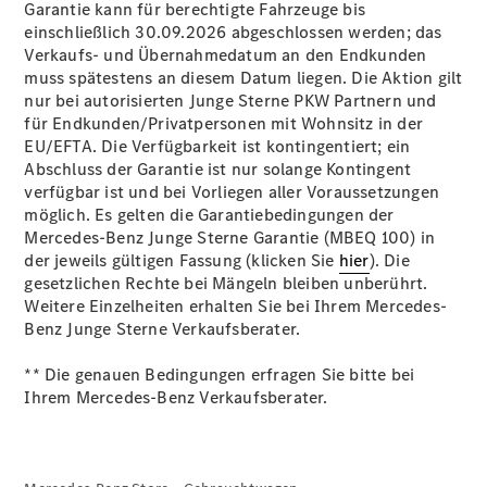
Garantie kann für berechtigte Fahrzeuge bis
einschließlich 30.09.2026 abgeschlossen werden; das
Verkaufs- und Übernahmedatum an den Endkunden
muss spätestens an diesem Datum liegen. Die Aktion gilt
Übersicht
nur bei autorisierten Junge Sterne PKW Partnern und
140 Jahre
für Endkunden/Privatpersonen mit Wohnsitz in der
Innovation
EU/EFTA. Die Verfügbarkeit ist kontingentiert; ein
Mercedes-
Abschluss der Garantie ist nur solange Kontingent
Benz
verfügbar ist und bei Vorliegen aller Voraussetzungen
Store
möglich. Es gelten die Garantiebedingungen der
Neuwagenangebote
Mercedes-Benz Junge Sterne Garantie (MBEQ 100) in
der jeweils gültigen Fassung (klicken Sie
hier
). Die
gesetzlichen Rechte bei Mängeln bleiben unberührt.
Weitere Einzelheiten erhalten Sie bei Ihrem Mercedes-
Benz Junge Sterne Verkaufsberater.
** Die genauen Bedingungen erfragen Sie bitte bei
Leasing
Ihrem Mercedes-Benz Verkaufsberater.
Privatkunden
Leasing
Gewerbekunden
Finanzierung