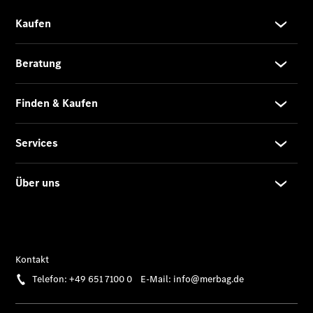
EQS SUV –
elektrisch
Der neue
GLB
Der neue
GLB –
elektrisch
Der neue
GLC SUV –
elektrisch
GLC SUV
GLC Coupé
GLE SUV
GLE Coupé
GLS
Mercedes-
Maybach
GLS
G-Klasse
T-Modelle
/ Kombis