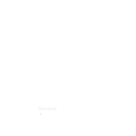
Sterne
Junge
Sterne -
elektrisch
Mercedes-
Benz
Online
Store
Services