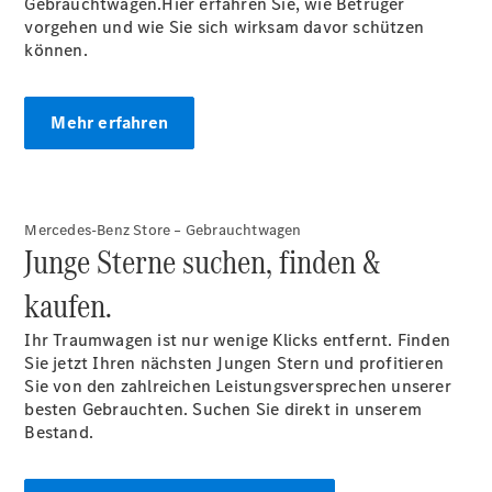
Gebrauchtwagen.Hier erfahren Sie, wie Betrüger
CLA
vorgehen und wie Sie sich wirksam davor schützen
EQE
können.
Limousine -
elektrisch
EQS
Limousine -
Mehr erfahren
elektrisch
C-Klasse
Limousine
C-Klasse
Mercedes-Benz Store – Gebrauchtwagen
Limousine -
Junge Sterne suchen, finden &
elektrisch
E-Klasse
kaufen.
Limousine
S-Klasse
Ihr Traumwagen ist nur wenige Klicks entfernt. Finden
Limousine
Sie jetzt Ihren nächsten Jungen Stern und profitieren
S-Klasse
Sie von den zahlreichen Leistungsversprechen unserer
Lang
besten Gebrauchten. Suchen Sie direkt in unserem
Mercedes-
Bestand.
Maybach S-
Klasse
SUVs