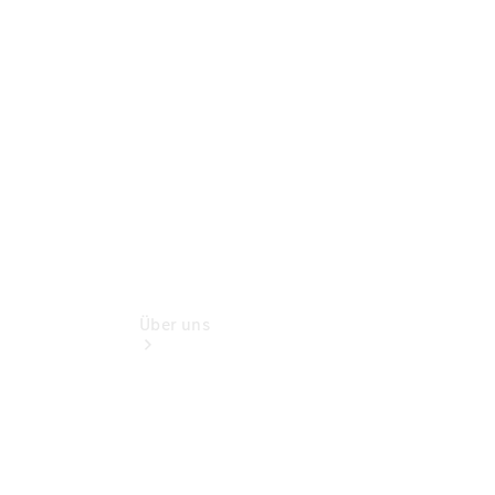
Benz Rent
Gebrauchtwagensuche
Finanzdienste
Digitale
Extras
Über uns