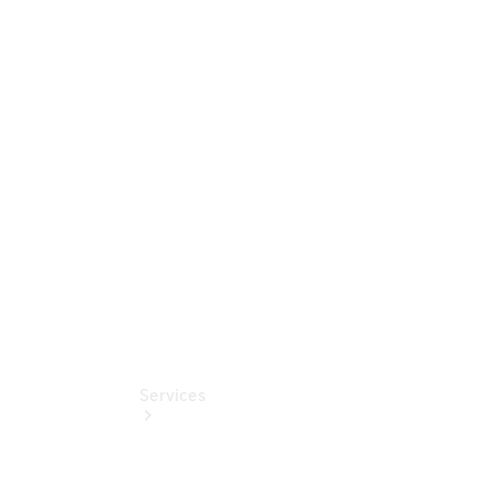
Sterne
Junge
Sterne -
elektrisch
Mercedes-
Benz
Online
Store
Services