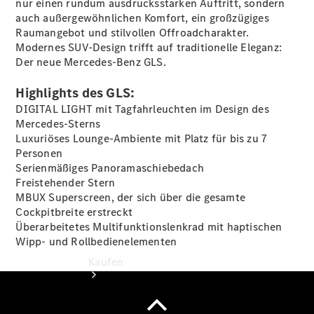
nur einen rundum ausdrucksstarken Auftritt, sondern
Servicetermin
auch außergewöhnlichen Komfort, ein großzügiges
vereinbaren
Raumangebot und stilvollen Offroadcharakter.
Probefahrt
Modernes SUV-Design trifft auf traditionelle Eleganz:
vereinbaren
Der neue Mercedes-Benz GLS.
Konfigurator
Modellübersicht
Highlights des GLS:
Tel: +49 651
DIGITAL LIGHT mit Tagfahrleuchten im Design des
7100 0
Mercedes-Sterns
Luxuriöses Lounge-Ambiente mit Platz für bis zu 7
Personen
Serienmäßiges Panoramaschiebedach
Freistehender Stern
MBUX Superscreen, der sich über die gesamte
Cockpitbreite erstreckt
Überarbeitetes Multifunktionslenkrad mit haptischen
Wipp- und Rollbedienelementen
Kaufen