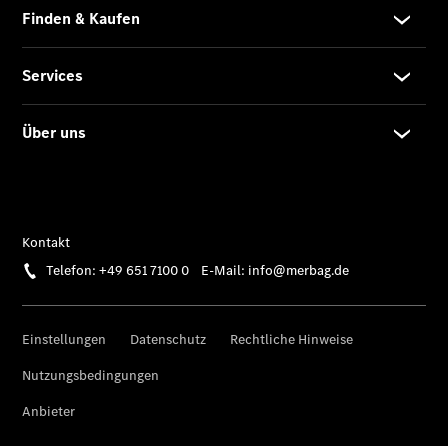
Privatkunden
Finanzierung
Gewerbekunden
Kurzfristig
verfügbare
Angebote
V-Klasse
V-Klasse
Marco Polo
Limousinen
Der
elektrische
CLA mit EQ-
Technologie
Der neue