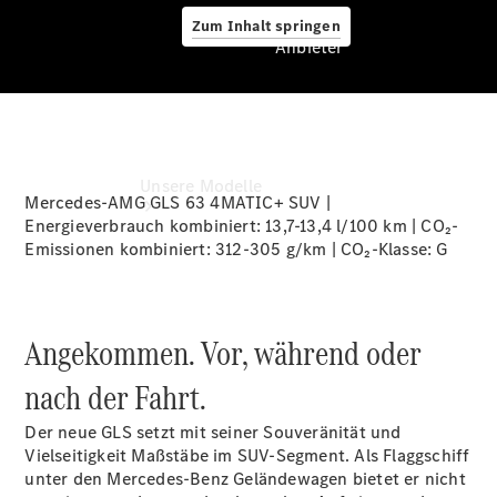
Zum Inhalt springen
Anbieter
Anbieter
Unsere Modelle
Mercedes-AMG GLS 63 4MATIC+ SUV |
Energieverbrauch kombiniert: 13,7-13,4 l/100 km | CO₂-
Emissionen kombiniert: 312-305 g/km | CO₂-Klasse:
G
Angekommen. Vor, während oder
nach der Fahrt.
Startseite
Ansprechpartner
Der neue GLS setzt mit seiner Souveränität und
finden
Vielseitigkeit Maßstäbe im SUV-Segment. Als Flaggschiff
Beratung
unter den Mercedes-Benz Geländewagen bietet er nicht
vereinbaren